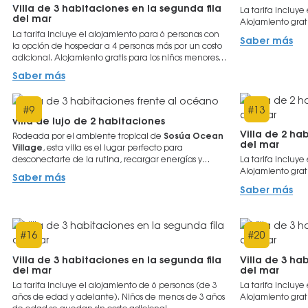
Villa de 3 habitaciones en la segunda fila
La tarifa incluye
del mar
Alojamiento grati
La tarifa incluye el alojamiento para 6 personas con
Saber más
la opción de hospedar a 4 personas más por un costo
adicional. Alojamiento gratis para los niños menores
de 3 años.
Saber más
#
9
#
13
villa de lujo de 2 habitaciones
Villa de 2 ha
Rodeada por el ambiente tropical de
Sosúa Ocean
del mar
Village
, esta villa es el lugar perfecto para
desconectarte de la rutina, recargar energías y
La tarifa incluye
disfrutar cada momento al máximo.
Alojamiento grati
Saber más
Saber más
#
16
#
20
Villa de 3 habitaciones en la segunda fila
Villa de 3 ha
del mar
del mar
La tarifa incluye el alojamiento de 6 personas (de 3
La tarifa incluye
años de edad y adelante). Niños de menos de 3 años
Alojamiento grat