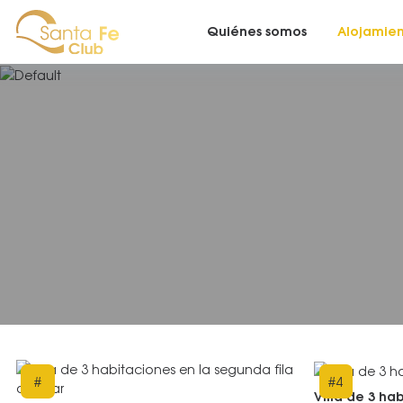
Quiénes somos
Alojamie
#
#
4
Villa de 3 ha