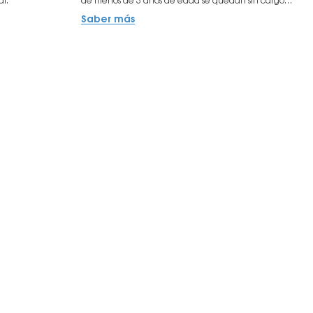
al.
de menos de 3 años de edad se quedan sin cargo
adicional.
Saber más