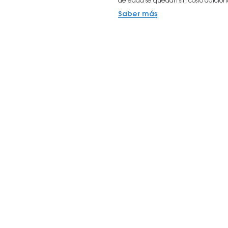
de edad se quedan sin costo adicion
Saber más