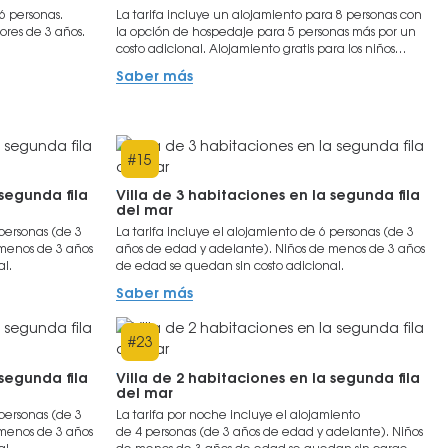
 6 personas.
La tarifa incluye un alojamiento para 8 personas con
ores de 3 años.
la opción de hospedaje para 5 personas más por un
costo adicional. Alojamiento gratis para los niños
menores de 3 años.
Saber más
#
15
 segunda fila
Villa de 3 habitaciones en la segunda fila
del mar
 personas (de 3
La tarifa incluye el alojamiento de 6 personas (de 3
 menos de 3 años
años de edad y adelante). Niños de menos de 3 años
al.
de edad se quedan sin costo adicional.
Saber más
#
23
 segunda fila
Villa de 2 habitaciones en la segunda fila
del mar
 personas (de 3
La tarifa por noche incluye el alojamiento
 menos de 3 años
de 4 personas (de 3 años de edad y adelante). Niños