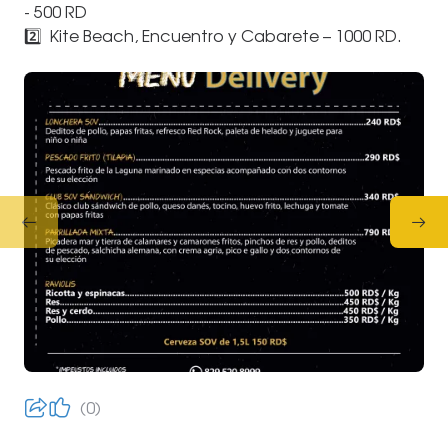
- 500 RD
2️⃣ Kite Beach, Encuentro y Cabarete – 1000 RD.
0