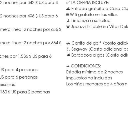
 2 noches por 342 $ US para 4
✅ LA OFERTA INCLUYE:
🌊 Entrada gratuita a Casa Clu
🌐 Wifi gratuito en las villas
 2 noches por 496 $ US para 6
🧹 Limpieza a solicitud
⛲ Jacuzzi Inflable en Villas De
rimera línea; 2 noches por 656 $
rimera línea; 2 noches por 864 $
🚗 Carrito de golf (costo adici
🛴 Segway (Costo adicional po
🥩 Barbacoa a gas (Costo adic
oches por 1,536 $ US para 8
➡ CONDICIONES:
US para 4 personas
Estadia mínima de 2 noches
US para 6 personas
Impuestos no incluidos
Los niños menores de 4 años 
personas
 180 $ US para 2 personas