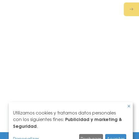
Utilizamos cookies y tratamos datos personales
Uso
con los siguientes fines:
Publicidad y marketing &
de
Seguridad
.
datos
personales
Personalizar
Rechazar
Aceptar