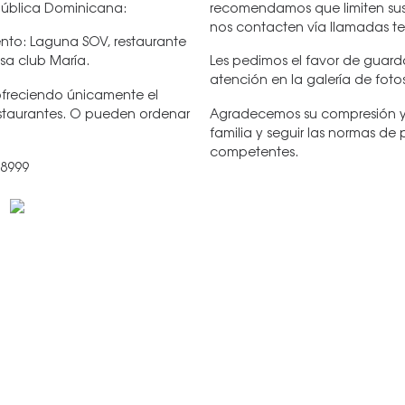
pública Dominicana:
recomendamos que limiten sus vi
nos contacten vía llamadas te
ento: Laguna SOV, restaurante
sa club María.
Les pedimos el favor de guar
atención en la galería de foto
freciendo únicamente el
estaurantes. O pueden ordenar
Agradecemos su compresión y 
familia y seguir las normas d
competentes.
-8999